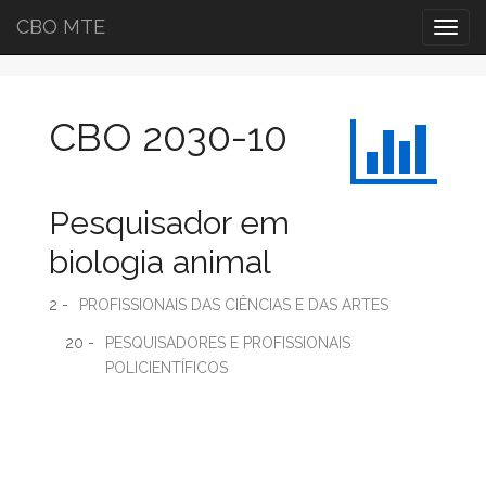
CBO MTE
Togg
navig
CBO 2030-10
Pesquisador em
biologia animal
2 -
PROFISSIONAIS DAS CIÊNCIAS E DAS ARTES
20 -
PESQUISADORES E PROFISSIONAIS
POLICIENTÍFICOS