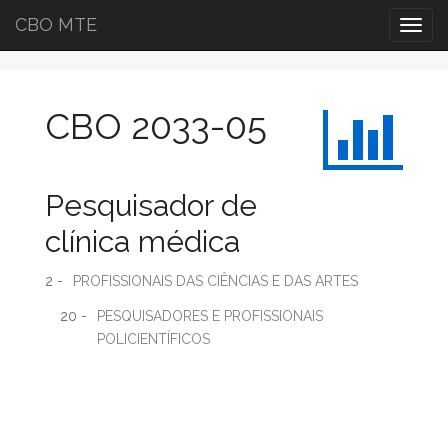
CBO MTE
Togg
navig
CBO 2033-05
Pesquisador de
clínica médica
2 -
PROFISSIONAIS DAS CIÊNCIAS E DAS ARTES
20 -
PESQUISADORES E PROFISSIONAIS
POLICIENTÍFICOS