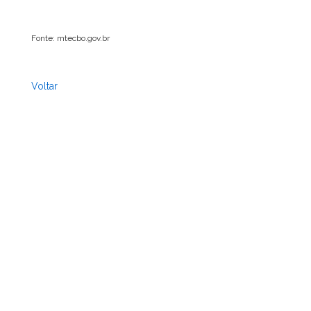
Fonte: mtecbo.gov.br
Voltar