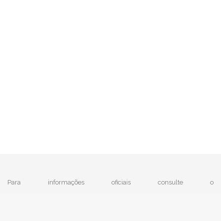
Para informações oficiais consulte o
|
MTE - Ministério do Trabalho e Emprego
e
IBGE
Política de Privacidade