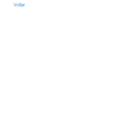
Voltar