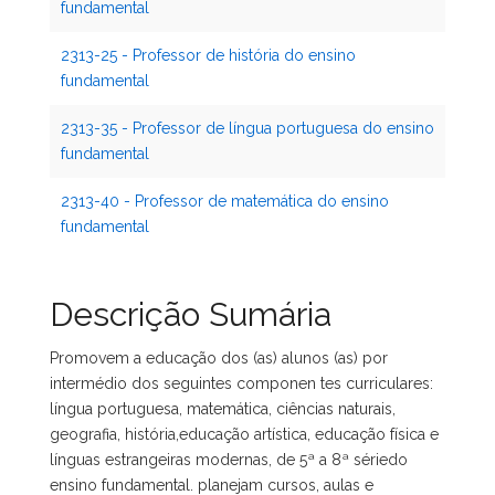
fundamental
2313-25 - Professor de história do ensino
fundamental
2313-35 - Professor de língua portuguesa do ensino
fundamental
2313-40 - Professor de matemática do ensino
fundamental
Descrição Sumária
Promovem a educação dos (as) alunos (as) por
intermédio dos seguintes componen tes curriculares:
língua portuguesa, matemática, ciências naturais,
geografia, história,educação artística, educação física e
línguas estrangeiras modernas, de 5ª a 8ª sériedo
ensino fundamental. planejam cursos, aulas e