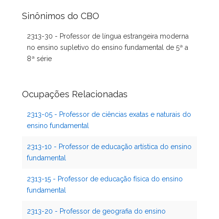
Sinônimos do CBO
2313-30 - Professor de língua estrangeira moderna
no ensino supletivo do ensino fundamental de 5ª a
8ª série
Ocupações Relacionadas
2313-05 - Professor de ciências exatas e naturais do
ensino fundamental
2313-10 - Professor de educação artística do ensino
fundamental
2313-15 - Professor de educação física do ensino
fundamental
2313-20 - Professor de geografia do ensino