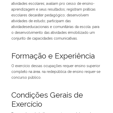
atividades escolares; avaliam pro cesso de ensino-
aprendizagem e seus resultados; registram práticas
escolares decaráter pedagógico; desenvolvem
atividades de estudo; participam das
atividadeseducacionais e comunitárias da escola. para
o desenvolvimento das atividades émobilizado um
conjunto de capacidades comunicativas.
Formação e Experiência
O exercício dessas ocupações requer ensino superior
completo na área. na redepública de ensino requer-se
concurso público.
Condições Gerais de
Exercício