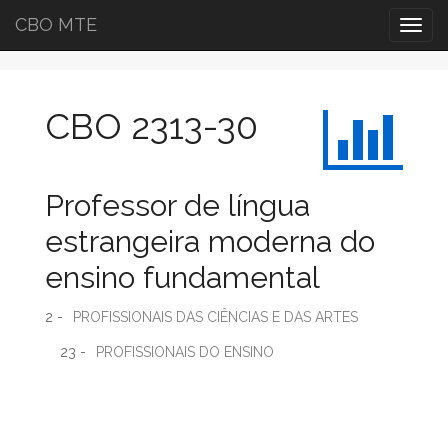
CBO MTE
Togg
navig
CBO 2313-30
Professor de língua
estrangeira moderna do
ensino fundamental
2 -
PROFISSIONAIS DAS CIÊNCIAS E DAS ARTES
23 -
PROFISSIONAIS DO ENSINO