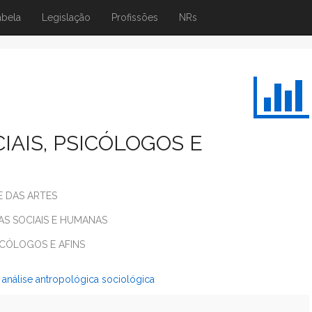
abela
Legislação
Profissões
NRs
IAIS, PSICÓLOGOS E
E DAS ARTES
IAS SOCIAIS E HUMANAS
SICÓLOGOS E AFINS
e análise antropológica sociológica