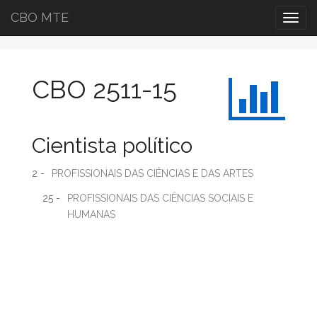
CBO MTE
Togg
navig
CBO 2511-15
Cientista político
2 -
PROFISSIONAIS DAS CIÊNCIAS E DAS ARTES
25 -
PROFISSIONAIS DAS CIÊNCIAS SOCIAIS E
HUMANAS