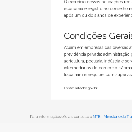
O exercício dessas ocupações req
economia e registro no conselho r
após um ou dois anos de experiênci
Condições Gerais
Atuam em empresas das diversas at
previdência privada; administração
agricultura, pecuária, indústria e 
intermediários do comércio. sãomajo
trabalham emequipe, com supervis
Fonte: mtecbo.gov.br
Voltar
Para informações oficiais consulte o
MTE - Ministério do T