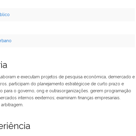
blico
urbano
ia
laboram e executam projetos de pesquisa econômica, demercado e
tros. participam do planejamento estratégicoe de curto prazo e
tivo para o governo, ong e outrasorganizações. gerem programação
ercados internos eexternos; examinam finanças empresariais.
 arbitragem.
riência