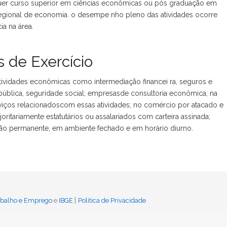
uer curso superior em ciências econômicas ou pós graduação em
egional de economia. o desempe nho pleno das atividades ocorre
a na área.
 de Exercício
ividades econômicas como intermediação financei ra, seguros e
 pública, seguridade social; empresasde consultoria econômica; na
serviços relacionadoscom essas atividades; no comércio por atacado e
ritariamente estatutários ou assalariados com carteira assinada;
ão permanente, em ambiente fechado e em horário diurno.
|
rabalho e Emprego
e
IBGE
Política de Privacidade