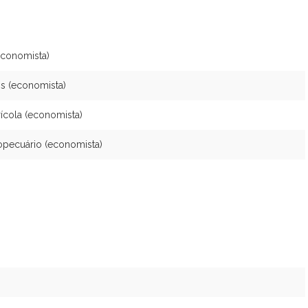
(economista)
os (economista)
ícola (economista)
ropecuário (economista)