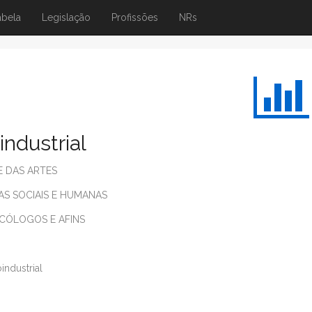
abela
Legislação
Profissões
NRs
ndustrial
E DAS ARTES
IAS SOCIAIS E HUMANAS
SICÓLOGOS E AFINS
industrial