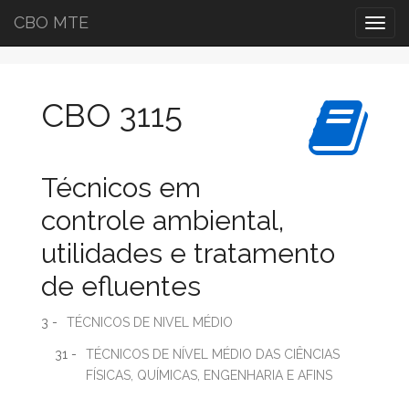
CBO MTE
Togg
navig
CBO 3115
Técnicos em
controle ambiental,
utilidades e tratamento
de efluentes
3 -
TÉCNICOS DE NIVEL MÉDIO
31 -
TÉCNICOS DE NÍVEL MÉDIO DAS CIÊNCIAS
FÍSICAS, QUÍMICAS, ENGENHARIA E AFINS