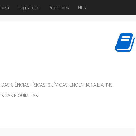
abela
Legislação
Profissões
NRs
DAS CIÊNCIAS FÍSICAS, QUÍMICAS, ENGENHARIA E AFINS
ÍSICAS E QUÍMICAS