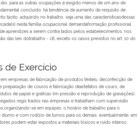
dio. para as outras ocupações é exigido menos de um ano de
ndamental concluído. há tendência de aumento de requisito de
 tácito, adquirido no trabalho, seja uma das característicasdessas
ncada(s) nesta família ocupacional demandaformação profissional
 de aprendizes a serem contra tados pelos estabelecimentos, nos
o das leis dotrabalho - clt, exceto os casos previstos no art. 10 do
 de Exercício
s em empresas de fabricação de produtos têxteis, deconfecção de
de preparação de couros e fabricação deartefatos de couro, de
odutos de papel e gráficas (im pressão e reprodução de gravações).
gados regis trados nas empresas e trabalham com supervisão
,organizando-se em equipes. o horário de trabalho para o
l é diurno e com rodízio de turnos para os demais. eventualmente, em
dores podem estar expostos a materiais tóxicos e ruído intenso.