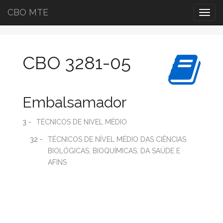
CBO MTE
Togg
navig
CBO 3281-05
Embalsamador
3 -
TÉCNICOS DE NIVEL MÉDIO
32 -
TÉCNICOS DE NÍVEL MÉDIO DAS CIÊNCIAS
BIOLÓGICAS, BIOQUÍMICAS, DA SAÚDE E
AFINS