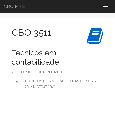
CBO MTE
Togg
navig
CBO 3511
Técnicos em
contabilidade
3 -
TÉCNICOS DE NIVEL MÉDIO
35 -
TÉCNICOS DE NIVEL MÉDIO NAS CIÊNCIAS
ADMINISTRATIVAS