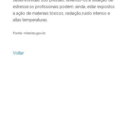
desenvolvidas sob pressão, levando-os à situação de
estresse.os profissionais podem, ainda, estar expostos
à ação de materiais tóxicos, radiação,ruído intenso e
altas temperaturas.
Fonte: mtecbo.gov.br
Voltar