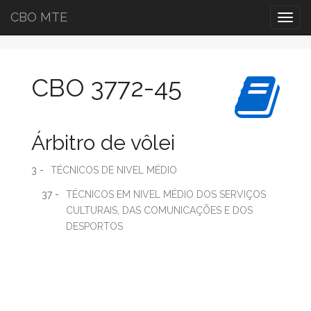
CBO MTE
Togg
navig
CBO 3772-45
Árbitro de vôlei
3 -
TÉCNICOS DE NIVEL MÉDIO
37 -
TÉCNICOS EM NIVEL MÉDIO DOS SERVIÇOS
CULTURAIS, DAS COMUNICAÇÕES E DOS
DESPORTOS