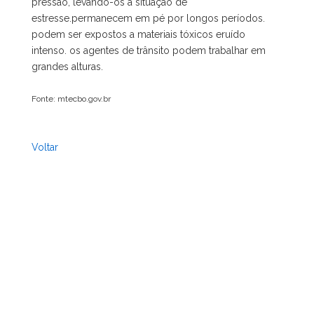
pressão, levando-os à situação de
estresse.permanecem em pé por longos períodos.
podem ser expostos a materiais tóxicos eruído
intenso. os agentes de trânsito podem trabalhar em
grandes alturas.
Fonte: mtecbo.gov.br
Voltar