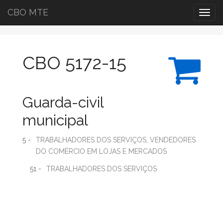
CBO MTE
Togg
navig
CBO 5172-15
Guarda-civil
municipal
5 -
TRABALHADORES DOS SERVIÇOS, VENDEDORES
DO COMÉRCIO EM LOJAS E MERCADOS
51 -
TRABALHADORES DOS SERVIÇOS