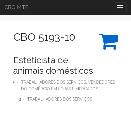
CBO MTE
Togg
navig
CBO 5193-10
Esteticista de
animais domésticos
5 -
TRABALHADORES DOS SERVIÇOS, VENDEDORES
DO COMÉRCIO EM LOJAS E MERCADOS
51 -
TRABALHADORES DOS SERVIÇOS