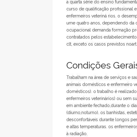
a quarta série do ensino fundament
curso de qualificação profissional 
enfermeiros veteriná rios. o desemp
ume quatro anos, dependendo da oc
ocupacional demanda formação prof
contratados pelos estabelecimentos
clt, exceto os casos previstos noar
Condições Gerais
Trabalham na área de serviços e s
animais domésticos e enfermeiro ve
domésticos). o trabalho é realizad
enfermeiros veterinários) ou sem su
em ambiente fechado,durante o dia,
(diurno,noturno). os banhistas, es
desconfortáveis durante longos perí
e altas temperaturas. os enfermei
à radiação.