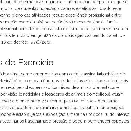
al; para o enfermeiroveterinário, ensino médio incompleto. exige-se
emtorno de duzentas horas/aula para os esteticistas, tosadores e
enho pleno das atividades requer experiência profissional entre
upação exercida. a(s) ocupação(ões) elencada(s)nesta família
issional para efeitos do cálculo donúmero de aprendizes a serem
, nos termos doartigo 429 da consolidação das leis do trabalho -
t. 10 do decreto 5.598/2005.
 de Exercício
aúde animal como empregados com carteira assinada(banhistas de
terinário) ou como autônomos (es teticistas e tosadores de animais
o em equipe sobsupervisão (banhistas de animais domésticos e
per visão (esteticistas e tosadores de animais domésticos). atuam
 exceto o enfermeiro veterinário que atua em rodízio de turnos
teticistas e tosadores de animais domésticos trabalham emposições
odos e estão sujeitos à exposição a mate riais tóxicos, ruído intenso
ros veterinários trabalhamsob pressão e podem permanecer expostos