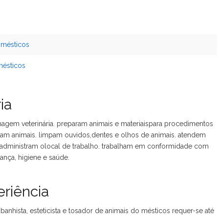
domésticos
mésticos
ia
gem veterinária. preparam animais e materiaispara procedimentos
itam animais. limpam ouvidos,dentes e olhos de animais. atendem
e administram olocal de trabalho. trabalham em conformidade com
nça, higiene e saúde.
riência
anhista, esteticista e tosador de animais do mésticos requer-se até