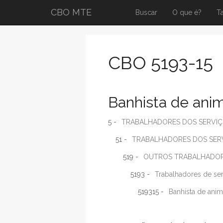
CBO MTE
Buscar
O que é?
T
CBO 5193-15
Banhista de ani
5 -
TRABALHADORES DOS SERVIÇ
51 -
TRABALHADORES DOS SER
519 -
OUTROS TRABALHADORE
5193 -
Trabalhadores de ser
519315 -
Banhista de ani