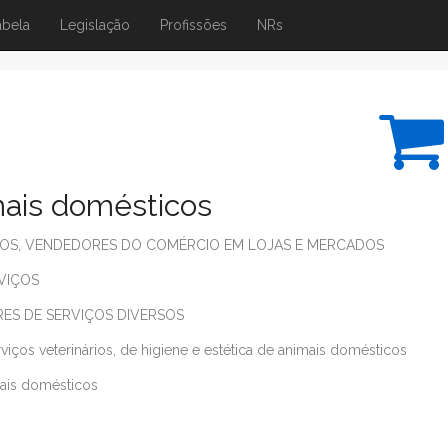
abela
Legislação
Profissões
NRs
mais domésticos
OS, VENDEDORES DO COMÉRCIO EM LOJAS E MERCADOS
VIÇOS
S DE SERVIÇOS DIVERSOS
viços veterinários, de higiene e estética de animais domésticos
mais domésticos