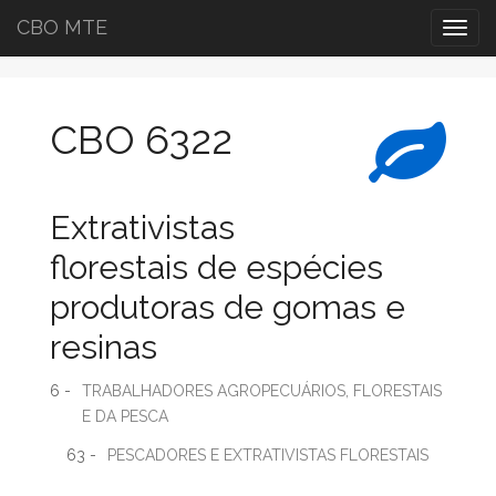
CBO MTE
Togg
navig
CBO 6322
Extrativistas
florestais de espécies
produtoras de gomas e
resinas
6 -
TRABALHADORES AGROPECUÁRIOS, FLORESTAIS
E DA PESCA
63 -
PESCADORES E EXTRATIVISTAS FLORESTAIS