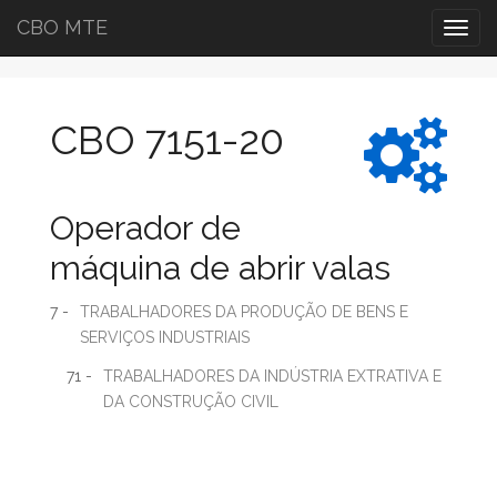
CBO MTE
Togg
navig
CBO 7151-20
Operador de
máquina de abrir valas
7 -
TRABALHADORES DA PRODUÇÃO DE BENS E
SERVIÇOS INDUSTRIAIS
71 -
TRABALHADORES DA INDÚSTRIA EXTRATIVA E
DA CONSTRUÇÃO CIVIL