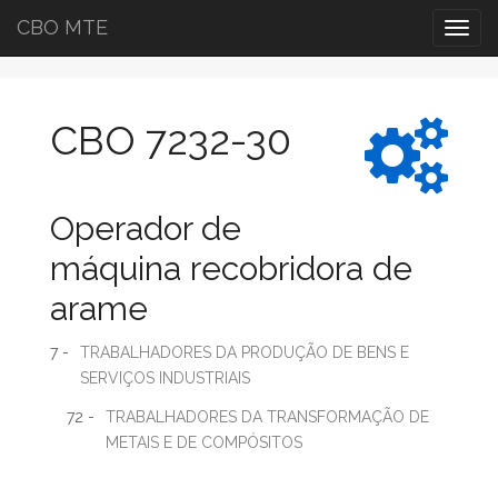
CBO MTE
Togg
navig
CBO 7232-30
Operador de
máquina recobridora de
arame
7 -
TRABALHADORES DA PRODUÇÃO DE BENS E
SERVIÇOS INDUSTRIAIS
72 -
TRABALHADORES DA TRANSFORMAÇÃO DE
METAIS E DE COMPÓSITOS