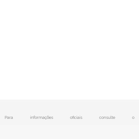
Para informações oficiais consulte o
|
MTE - Ministério do Trabalho e Emprego
e
IBGE