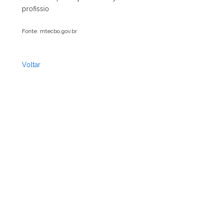
profissio
Fonte: mtecbo.gov.br
Voltar