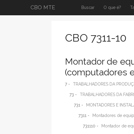
CBO MTE
Buscar
O que é?
T
CBO 7311-10
Montador de equ
(computadores e
7 -
TRABALHADORES DA PRODUÇÃO
73 -
TRABALHADORES DA FABR
731 -
MONTADORES E INSTAL
7311 -
Montadores de equip
731110 -
Montador de equ