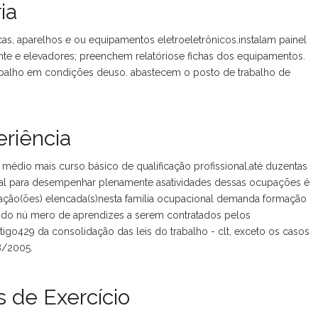
ia
s, aparelhos e ou equipamentos eletroeletrônicos.instalam painel
nte e elevadores; preenchem relatóriose fichas dos equipamentos.
abalho em condições deuso. abastecem o posto de trabalho de
riência
 médio mais curso básico de qualificação profissional,até duzentas
ional para desempenhar plenamente asatividades dessas ocupações é
ção(ões) elencada(s)nesta família ocupacional demanda formação
lo do nú mero de aprendizes a serem contratados pelos
igo429 da consolidação das leis do trabalho - clt, exceto os casos
8/2005.
 de Exercício