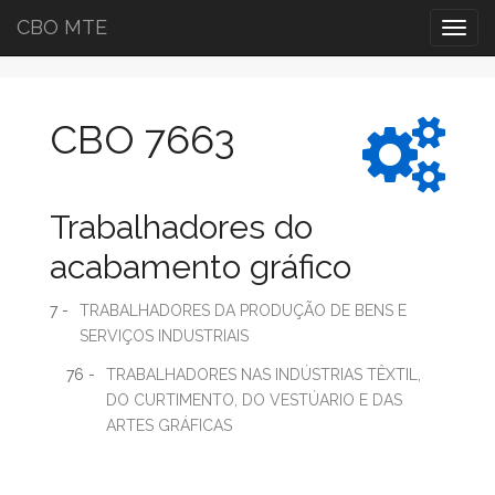
CBO MTE
Togg
navig
CBO 7663
Trabalhadores do
acabamento gráfico
7 -
TRABALHADORES DA PRODUÇÃO DE BENS E
SERVIÇOS INDUSTRIAIS
76 -
TRABALHADORES NAS INDÚSTRIAS TÊXTIL,
DO CURTIMENTO, DO VESTÚARIO E DAS
ARTES GRÁFICAS