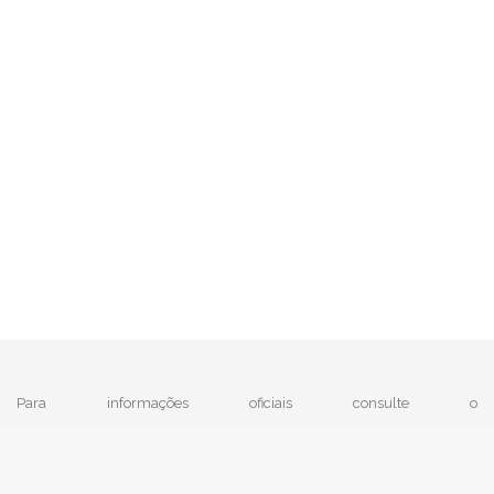
Para informações oficiais consulte o
|
MTE - Ministério do Trabalho e Emprego
e
IBGE
Política de Privacidade