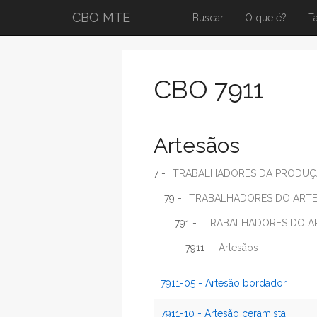
CBO MTE
Buscar
O que é?
T
CBO 7911
Artesãos
7 -
TRABALHADORES DA PRODUÇÃO
79 -
TRABALHADORES DO ART
791 -
TRABALHADORES DO A
7911 -
Artesãos
7911-05 - Artesão bordador
7911-10 - Artesão ceramista