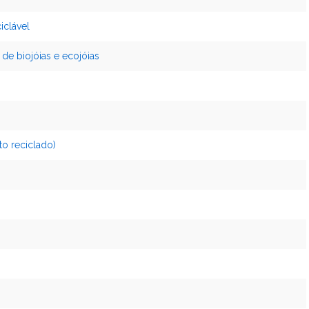
iclável
de biojóias e ecojóias
to reciclado)