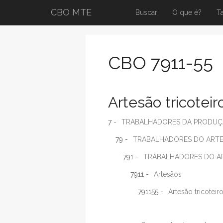
CBO MTE
Buscar
O que é?
T
CBO 7911-55
Artesão tricoteir
7 -
TRABALHADORES DA PRODUÇÃO
79 -
TRABALHADORES DO ART
791 -
TRABALHADORES DO A
7911 -
Artesãos
791155 -
Artesão tricoteir