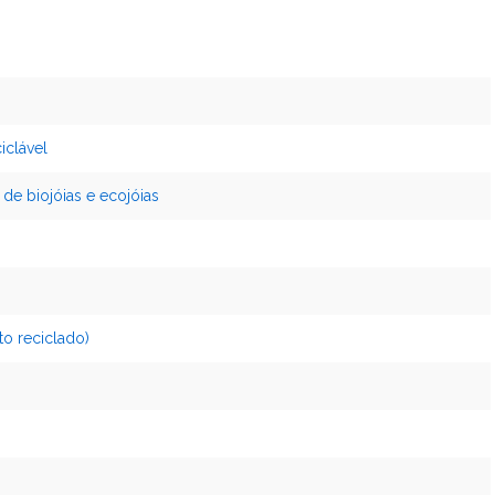
iclável
de biojóias e ecojóias
to reciclado)