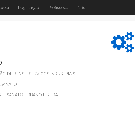
abela
Legislação
Profissões
NRs
o
 DE BENS E SERVIÇOS INDUSTRIAIS
ESANATO
RTESANATO URBANO E RURAL
o