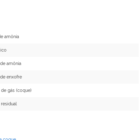
 de amônia
ico
 de amônia
 de enxofre
 de gás (coque)
 residual
de coque