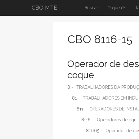
CBO MTE
Buscar
O que é?
T
CBO 8116-15
Operador de des
coque
8 -
TRABALHADORES DA PRODUÇÃ
81 -
TRABALHADORES EM INDÚS
811 -
OPERADORES DE INSTAL
8116 -
Operadores de equi
811615 -
Operador de des