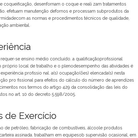
 coqueificação, desenfornam o coque e reali zam tratamentos
vão. efetuam manutenção defornos e processam subprodutos da
ormidadecom as normas e procedimentos técnicos de qualidade,
ação ambiental.
riência
requer-se ensino médio concluído. a qualificaçãoprofissional
o próprio local de trabalho e o plenodesempenho das atividades é
xperiência profissio nal. a(s) ocupação(ões) elencada(s) nesta
ção pro fissional para efeitos do cálculo do número de aprendizes
cimentos nos termos do artigo 429 da consolidação das leis do
istos no art. 10 do decreto 5.598/2005.
 de Exercício
no de petróleo, fabricação de combustíveis, álcoole produtos
teira assinada. trabalham em equipesob supervisão ocasional, em