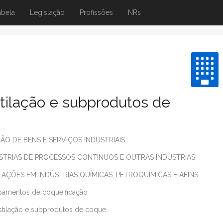
abela
Legislação
Profissões
NRs
tilação e subprodutos de
O DE BENS E SERVIÇOS INDUSTRIAIS
TRIAS DE PROCESSOS CONTÍNUOS E OUTRAS INDÚSTRIAS
AÇÕES EM INDÚSTRIAS QUÍMICAS, PETROQUÍMICAS E AFINS
pamentos de coqueificação
tilação e subprodutos de coque