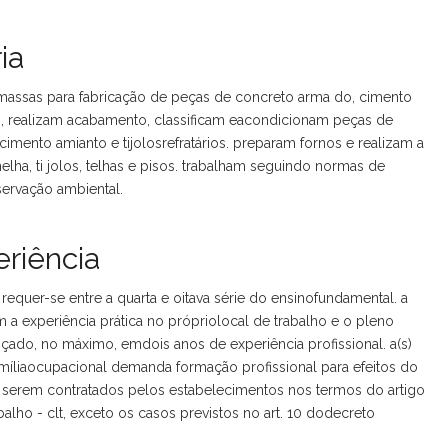
ia
massas para fabricação de peças de concreto arma do, cimento
am, realizam acabamento, classificam eacondicionam peças de
 cimento amianto e tijolosrefratários. preparam fornos e realizam a
ha, ti jolos, telhas e pisos. trabalham seguindo normas de
servação ambiental.
riência
equer-se entre a quarta e oitava série do ensinofundamental. a
m a experiência prática no própriolocal de trabalho e o pleno
ado, no máximo, emdois anos de experiência profissional. a(s)
míliaocupacional demanda formação profissional para efeitos do
serem contratados pelos estabelecimentos nos termos do artigo
alho - clt, exceto os casos previstos no art. 10 dodecreto