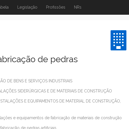
abela
Legislação
Profissões
NRs
abricação de pedras
O DE BENS E SERVIÇOS INDUSTRIAIS
LAÇÕES SIDERÚRGICAS E DE MATERIAIS DE CONSTRUÇÃO
NSTALAÇÕES E EQUIPAMENTOS DE MATERIAL DE CONSTRUÇÃO,
lações e equipamentos de fabricação de materiais de construção
fabricação de pedras artificiais