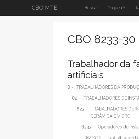
CBO MTE
Buscar
O que é?
T
CBO 8233-30
Trabalhador da f
artificiais
8 -
TRABALHADORES DA PRODUÇÃ
82 -
TRABALHADORES DE INSTA
823 -
TRABALHADORES DE I
CERÂMICA E VIDRO
8233 -
Operadores de insta
823330 -
Trabalhador da 