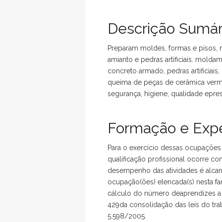
Descrição Sumár
Preparam moldes, formas e pisos, 
amianto e pedras artificiais. mold
concreto armado, pedras artificiais,
queima de peças de cerâmica vermel
segurança, higiene, qualidade epre
Formação e Expe
Para o exercício dessas ocupações r
qualificação profissional ocorre co
desempenho das atividades é alcanç
ocupação(ões) elencada(s) nesta fa
cálculo do número deaprendizes a 
429da consolidação das leis do trab
5.598/2005.