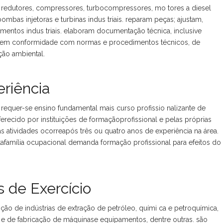
edutores, compressores, turbocompressores, mo tores a diesel
ombas injetoras e turbinas indus triais. reparam peças; ajustam,
amentos indus triais. elaboram documentação técnica, inclusive
hamem conformidade com normas e procedimentos técnicos, de
ção ambiental.
riência
requer-se ensino fundamental mais curso profissio nalizante de
erecido por instituições de formaçãoprofissional e pelas próprias
atividades ocorreapós três ou quatro anos de experiência na área.
tafamília ocupacional demanda formação profissional para efeitos do
 de Exercício
o de indústrias de extração de petróleo, quími ca e petroquímica,
a e de fabricação de máquinase equipamentos, dentre outras. são