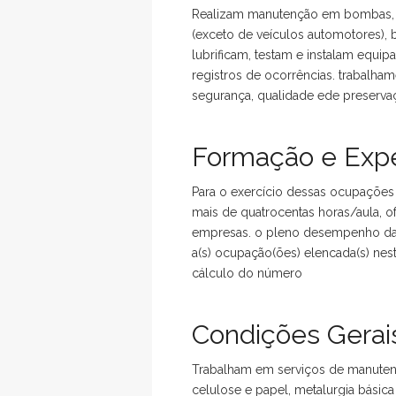
Realizam manutenção em bombas, r
(exceto de veículos automotores), b
lubrificam, testam e instalam equip
registros de ocorrências. trabal
segurança, qualidade ede preserva
Formação e Expe
Para o exercício dessas ocupações 
mais de quatrocentas horas/aula, of
empresas. o pleno desempenho das 
a(s) ocupação(ões) elencada(s) nes
cálculo do número
Condições Gerais
Trabalham em serviços de manutençã
celulose e papel, metalurgia básic