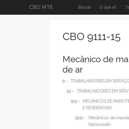
CBO MTE
Buscar
O que é?
T
CBO 9111-15
Mecânico de ma
de ar
9 -
TRABALHADORES EM SERVIÇ
91 -
TRABALHADORES EM SERV
911 -
MECÂNICOS DE MANUTE
E RESIDENCIAIS
9111 -
Mecânicos de manut
transmissão