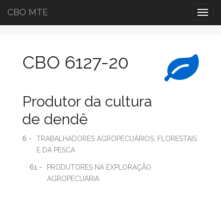
CBO MTE
Togg
navig
CBO 6127-20
Produtor da cultura
de dendê
6 -
TRABALHADORES AGROPECUÁRIOS, FLORESTAIS
E DA PESCA
61 -
PRODUTORES NA EXPLORAÇÃO
AGROPECUÁRIA