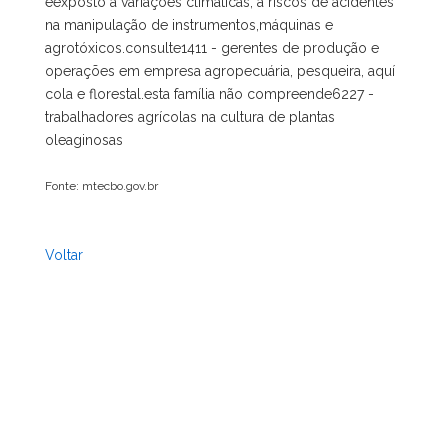
éexposto a variações climáticas, a riscos de acidentes
na manipulação de instrumentos,máquinas e
agrotóxicos.consulte1411 - gerentes de produção e
operações em empresa agropecuária, pesqueira, aquí
cola e florestal.esta família não compreende6227 -
trabalhadores agrícolas na cultura de plantas
oleaginosas
Fonte: mtecbo.gov.br
Voltar