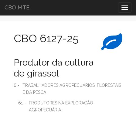
CBO MTE
Togg
navig
CBO 6127-25
Produtor da cultura
de girassol
6 -
TRABALHADORES AGROPECUÁRIOS, FLORESTAIS
E DA PESCA
61 -
PRODUTORES NA EXPLORAÇÃO
AGROPECUÁRIA