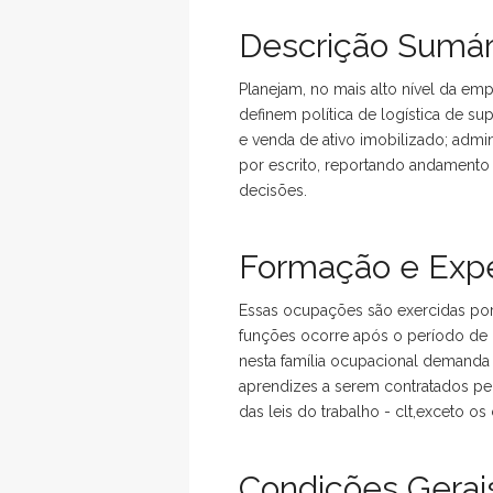
Descrição Sumár
Planejam, no mais alto nível da em
definem política de logística de su
e venda de ativo imobilizado; adm
por escrito, reportando andamento 
decisões.
Formação e Expe
Essas ocupações são exercidas po
funções ocorre após o período de c
nesta família ocupacional demanda 
aprendizes a serem contratados pe
das leis do trabalho - clt,exceto o
Condições Gerais