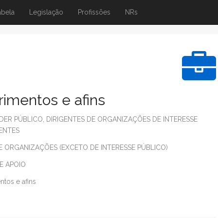
abela
Legislação
Profissões
NRs
rimentos e afins
ER PÚBLICO, DIRIGENTES DE ORGANIZAÇÕES DE INTERESSE
RENTES
E ORGANIZAÇÕES (EXCETO DE INTERESSE PÚBLICO)
E APOIO
ntos e afins