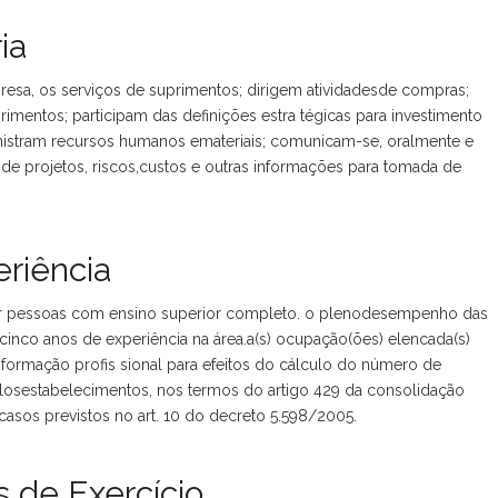
ia
presa, os serviços de suprimentos; dirigem atividadesde compras;
primentos; participam das definições estra tégicas para investimento
inistram recursos humanos emateriais; comunicam-se, oralmente e
de projetos, riscos,custos e outras informações para tomada de
riência
r pessoas com ensino superior completo. o plenodesempenho das
inco anos de experiência na área.a(s) ocupação(ões) elencada(s)
formação profis sional para efeitos do cálculo do número de
losestabelecimentos, nos termos do artigo 429 da consolidação
s casos previstos no art. 10 do decreto 5.598/2005.
 de Exercício