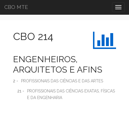
CBO MTE
Togg
navig
CBO 214
ENGENHEIROS,
ARQUITETOS E AFINS
2 -
PROFISSIONAIS DAS CIÊNCIAS E DAS ARTES
21 -
PROFISSIONAIS DAS CIÊNCIAS EXATAS, FÍSICAS
E DA ENGENHARIA