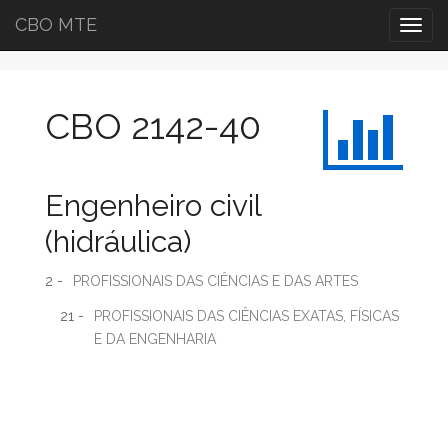
CBO MTE
Togg
navig
CBO 2142-40
Engenheiro civil
(hidráulica)
2 -
PROFISSIONAIS DAS CIÊNCIAS E DAS ARTES
21 -
PROFISSIONAIS DAS CIÊNCIAS EXATAS, FÍSICAS
E DA ENGENHARIA