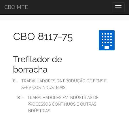
CBO MTE
Togg
navig
CBO 8117-75
Trefilador de
borracha
8 -
TRABALHADORES DA PRODUÇÃO DE BENS E
SERVIÇOS INDUSTRIAIS
81 -
TRABALHADORES EM INDÚSTRIAS DE
PROCESSOS CONTÍNUOS E OUTRAS
INDÚSTRIAS