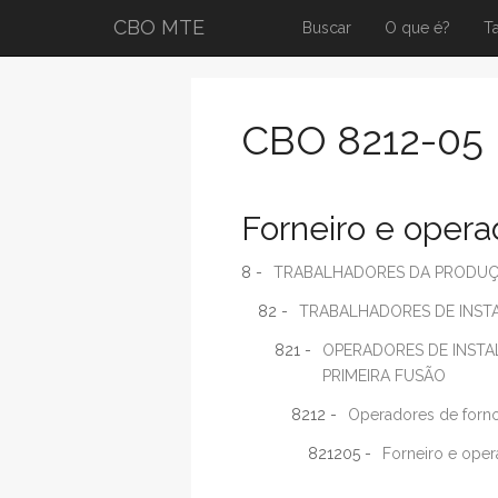
CBO MTE
Buscar
O que é?
T
CBO 8212-05
Forneiro e operad
8 -
TRABALHADORES DA PRODUÇÃ
82 -
TRABALHADORES DE INSTA
821 -
OPERADORES DE INSTA
PRIMEIRA FUSÃO
8212 -
Operadores de fornos
821205 -
Forneiro e oper