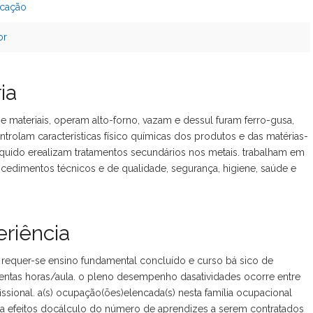
icação
or
ia
materiais, operam alto-forno, vazam e dessul furam ferro-gusa,
ntrolam características físico químicas dos produtos e das matérias-
quido erealizam tratamentos secundários nos metais. trabalham em
dimentos técnicos e de qualidade, segurança, higiene, saúde e
riência
 requer-se ensino fundamental concluído e curso bá sico de
uzentas horas/aula. o pleno desempenho dasatividades ocorre entre
ssional. a(s) ocupação(ões)elencada(s) nesta família ocupacional
a efeitos docálculo do número de aprendizes a serem contratados