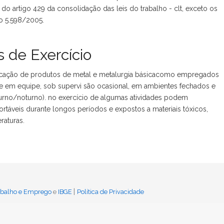
o artigo 429 da consolidação das leis do trabalho - clt, exceto os
to 5.598/2005.
 de Exercício
cação de produtos de metal e metalurgia básicacomo empregados
se em equipe, sob supervi são ocasional, em ambientes fechados e
iurno/noturno). no exercício de algumas atividades podem
táveis durante longos períodos e expostos a materiais tóxicos,
raturas.
|
rabalho e Emprego
e
IBGE
Política de Privacidade