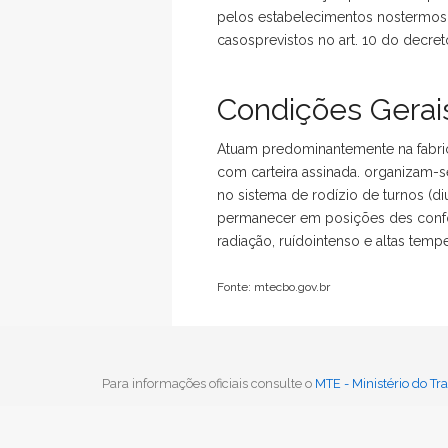
pelos estabelecimentos nostermos d
casosprevistos no art. 10 do decre
Condições Gerais
Atuam predominantemente na fabri
com carteira assinada. organizam-
no sistema de rodízio de turnos (d
permanecer em posições des confor
radiação, ruídointenso e altas tempe
Fonte: mtecbo.gov.br
Voltar
Para informações oficiais consulte o
MTE - Ministério do T