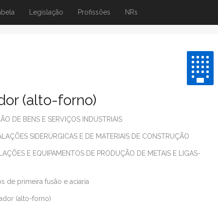
abela
Legislação
Profissões
NRs
or (alto-forno)
O DE BENS E SERVIÇOS INDUSTRIAIS
LAÇÕES SIDERÚRGICAS E DE MATERIAIS DE CONSTRUÇÃO
LAÇÕES E EQUIPAMENTOS DE PRODUÇÃO DE METAIS E LIGAS-
 de primeira fusão e aciaria
ador (alto-forno)