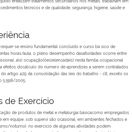
quido erealizam tratamentos secundários nos metais. trabalham em
dimentos técnicos e de qualidade, segurança, higiene, saúde e
riência
 requer-se ensino fundamental concluído e curso bá sico de
uzentas horas/aula. o pleno desempenho dasatividades ocorre entre
ssional. a(s) ocupação(ões)elencada(s) nesta família ocupacional
a efeitos docálculo do número de aprendizes a serem contratados
o artigo 429 da consolidação das leis do trabalho - clt, exceto os
to 5.598/2005.
 de Exercício
cação de produtos de metal e metalurgia básicacomo empregados
se em equipe, sob supervi são ocasional, em ambientes fechados e
iurno/noturno). no exercício de algumas atividades podem