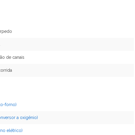
orpedo
a
ão de canais
orrida
to-forno)
nversor a oxigênio)
no elétrico)