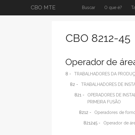
CBO MTE
Buscar
O que é?
T
CBO 8212-45
Operador de área
8 -
TRABALHADORES DA PRODUÇÃ
82 -
TRABALHADORES DE INSTA
821 -
OPERADORES DE INSTA
PRIMEIRA FUSÃO
8212 -
Operadores de fornos
821245 -
Operador de áre