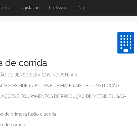
abela
Legislação
Profissões
NRs
 de corrida
O DE BENS E SERVIÇOS INDUSTRIAIS
LAÇÕES SIDERÚRGICAS E DE MATERIAIS DE CONSTRUÇÃO
LAÇÕES E EQUIPAMENTOS DE PRODUÇÃO DE METAIS E LIGAS-
 de primeira fusão e aciaria
a de corrida