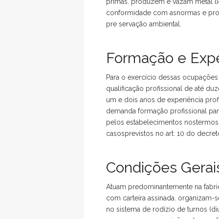
primas. produzem e vazam metal lí
conformidade com asnormas e proce
pre servação ambiental.
Formação e Expe
Para o exercício dessas ocupações
qualificação profissional de até d
um e dois anos de experiência profi
demanda formação profissional par
pelos estabelecimentos nostermos d
casosprevistos no art. 10 do decre
Condições Gerais
Atuam predominantemente na fabri
com carteira assinada. organizam-
no sistema de rodízio de turnos (d