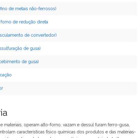
fino de metais não-ferrosos)
 forno de redução direta
asculamento de convertedor)
ssulfuração de gusa)
ecebimento de gusa)
icação
or
ia
materiais, operam alto-forno, vazam e dessul furam ferro-gusa,
ntrolam características físico químicas dos produtos e das matérias-