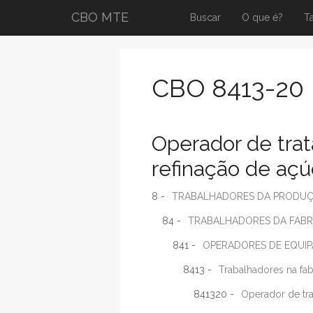
CBO MTE
Buscar
O que é?
T
CBO 8413-20
Operador de tra
refinação de açú
8 -
TRABALHADORES DA PRODUÇÃ
84 -
TRABALHADORES DA FABRI
841 -
OPERADORES DE EQUIP
8413 -
Trabalhadores na fab
841320 -
Operador de tra