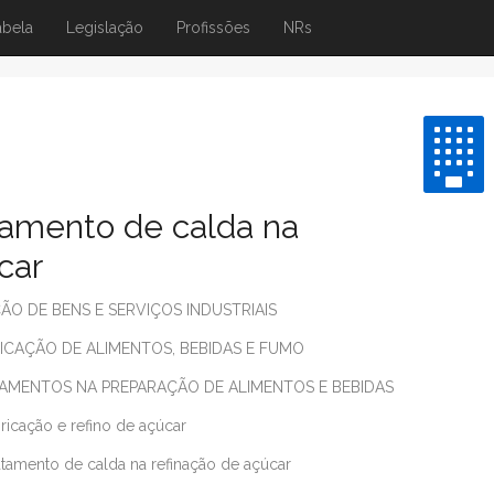
abela
Legislação
Profissões
NRs
tamento de calda na
car
O DE BENS E SERVIÇOS INDUSTRIAIS
CAÇÃO DE ALIMENTOS, BEBIDAS E FUMO
AMENTOS NA PREPARAÇÃO DE ALIMENTOS E BEBIDAS
ricação e refino de açúcar
tamento de calda na refinação de açúcar