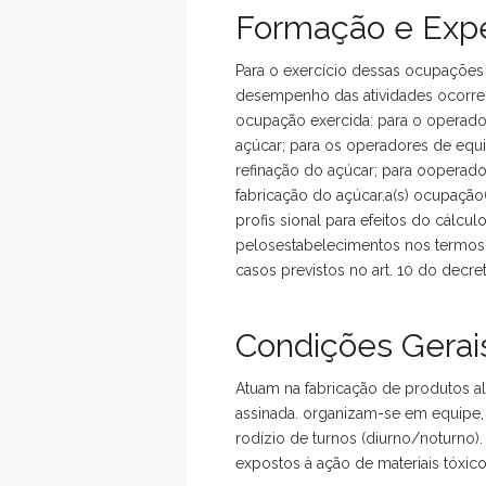
Formação e Expe
Para o exercício dessas ocupações 
desempenho das atividades ocorre
ocupação exercida: para o operado 
açúcar; para os operadores de equip
refinação do açúcar; para ooperado
fabricação do açúcar.a(s) ocupação
profis sional para efeitos do cálc
pelosestabelecimentos nos termos d
casos previstos no art. 10 do decre
Condições Gerais
Atuam na fabricação de produtos a
assinada. organizam-se em equipe
rodízio de turnos (diurno/noturno
expostos à ação de materiais tóxico