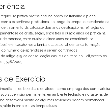
riência
requer-se prática profissional no posto de trabalho.o pleno
 com a experiência profissional ao longodo tempo, dependendo da
de tratamento da calda,até dois anos de atuação na refinação do
amentose de cristalização, entre três e quatro anos de prática na
r de moenda, entre quatro e cinco anos de experiência na
(ões) elencada(s) nesta família ocupacional demanda formação
ulo do número de aprendizes a serem contratados
o artigo 429 da consolidação das leis do trabalho - clt,exceto os
to 5.598/2005.
 de Exercício
limentícios, de bebidas e de álcool como emprega dos com carteira
, sob supervisão permanente, emambiente fechado e no sistema de
). no desenvolvi mento de algumas atividades podem permanecer
s,ruído intenso e altas temperaturas.