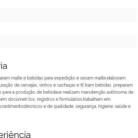
ia
param malte e bebidas para expedição e secam malte.elaboram
ração de cervejas, vinhos e cachaças e fil tram bebidas. preparam
is para a produção de bebidase realizam manutenção autônoma de
em documen tos, registros e formulários.trabalham em
edimentostécnicos e de qualidade, segurança, higiene, saúde e
riência