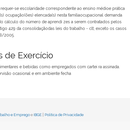
 requer-se escolaridade correspondente ao ensino médioe prática
 a(s) ocupação(ões) elencada(s) nesta famíliaocupacional demanda
 do cálculo do número de aprendi zes a serem contratados pelos
igo 429 da consolidaçãodas leis do trabalho - clt, exceto os casos
98/2005.
 de Exercício
limentares e bebidas como empregados com cartei ra assinada.
visão ocasional e em ambiente fecha
|
rabalho e Emprego
e
IBGE
Política de Privacidade