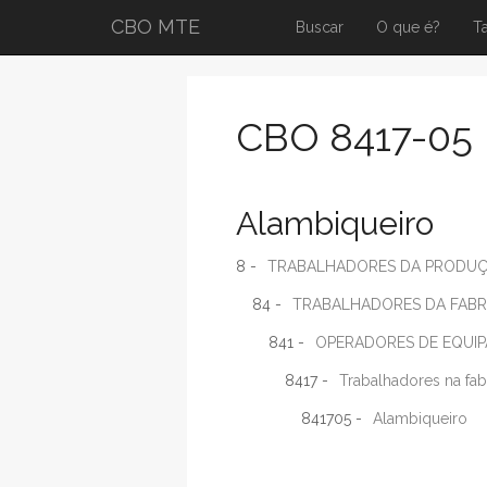
CBO MTE
Buscar
O que é?
T
CBO 8417-05
Alambiqueiro
8 -
TRABALHADORES DA PRODUÇÃ
84 -
TRABALHADORES DA FABRI
841 -
OPERADORES DE EQUIP
8417 -
Trabalhadores na fab
841705 -
Alambiqueiro