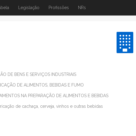
abela
Legislação
Profissões
NRs
O DE BENS E SERVIÇOS INDUSTRIAIS
CAÇÃO DE ALIMENTOS, BEBIDAS E FUMO
AMENTOS NA PREPARAÇÃO DE ALIMENTOS E BEBIDAS
ricação de cachaça, cerveja, vinhos e outras bebidas