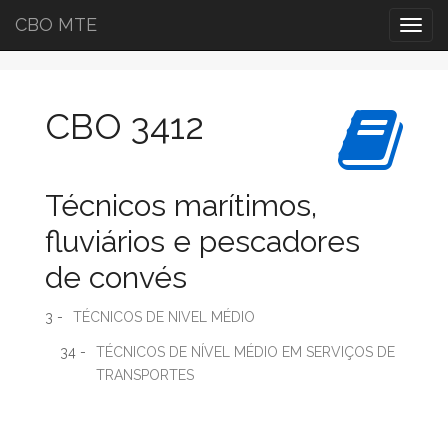
CBO MTE
Togg
navig
CBO 3412
Técnicos marítimos,
fluviários e pescadores
de convés
3 -
TÉCNICOS DE NIVEL MÉDIO
34 -
TÉCNICOS DE NÍVEL MÉDIO EM SERVIÇOS DE
TRANSPORTES