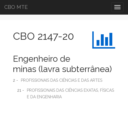
CBO MTE
Togg
navig
CBO 2147-20
Engenheiro de
minas (lavra subterrânea)
2 -
PROFISSIONAIS DAS CIÊNCIAS E DAS ARTES
21 -
PROFISSIONAIS DAS CIÊNCIAS EXATAS, FÍSICAS
E DA ENGENHARIA