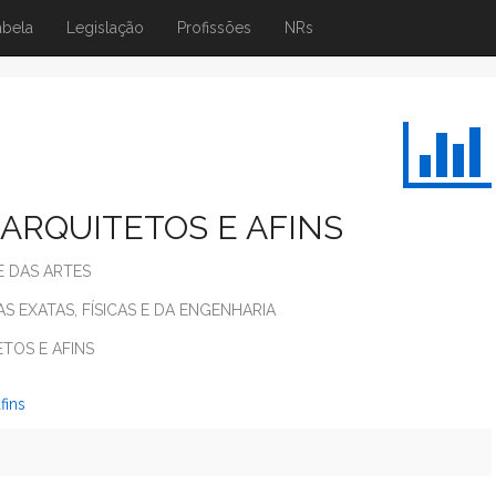
abela
Legislação
Profissões
NRs
ARQUITETOS E AFINS
E DAS ARTES
AS EXATAS, FÍSICAS E DA ENGENHARIA
TOS E AFINS
fins