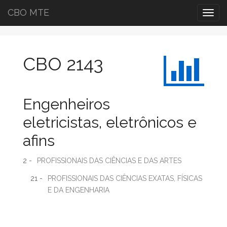
CBO MTE
Togg
navig
CBO 2143
Engenheiros
eletricistas, eletrônicos e
afins
2 -
PROFISSIONAIS DAS CIÊNCIAS E DAS ARTES
21 -
PROFISSIONAIS DAS CIÊNCIAS EXATAS, FÍSICAS
E DA ENGENHARIA